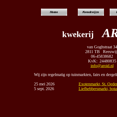
A
kwekerij
van Goghstraat 3
2811 TB Reeuwij
06-45838682
KvK: 24480835
info@aroid.nl
Wij zijn regelmatig op tuinmarkten, fairs en dergeli
25 mei 2026
Exotenmarkt, St. Oede
5 sept. 2026
Liefhebbersmarkt, bota